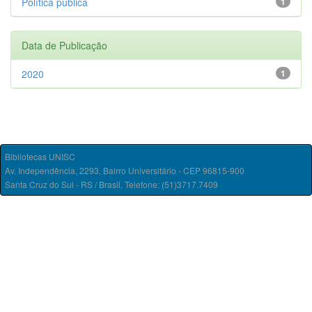
Política pública
1
Data de Publicação
2020
1
Bibliotecas UNISC
Av. Independência, 2293, Bairro Universitário - CEP 96815-900
Santa Cruz do Sul - RS / Brasil. Telefone: (51)3717.7409