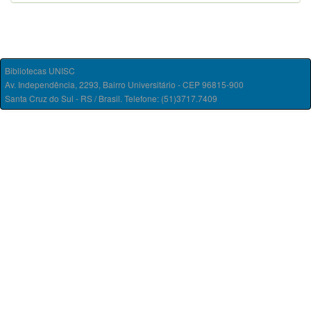
Bibliotecas UNISC
Av. Independência, 2293, Bairro Universitário - CEP 96815-900
Santa Cruz do Sul - RS / Brasil. Telefone: (51)3717.7409