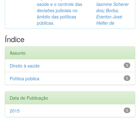
saúde e o controle das
Iasmine Scherer
decisões judiciais no
dos
;
Borba,
âmbito das políticas
Everton José
públicas.
Helfer de
Índice
Assunto
Direito à saúde
1
Política pública
1
Data de Publicação
2015
1