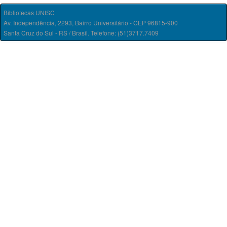
Bibliotecas UNISC
Av. Independência, 2293, Bairro Universitário - CEP 96815-900
Santa Cruz do Sul - RS / Brasil. Telefone: (51)3717.7409