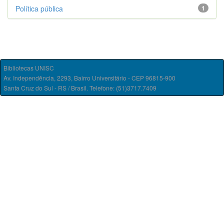
Política pública
1
Bibliotecas UNISC
Av. Independência, 2293, Bairro Universitário - CEP 96815-900
Santa Cruz do Sul - RS / Brasil. Telefone: (51)3717.7409