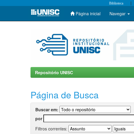
|
Biblioteca
Página inicial
Navegar
Skip
navigation
Repositório UNISC
Página de Busca
Buscar em:
por
Filtros correntes: