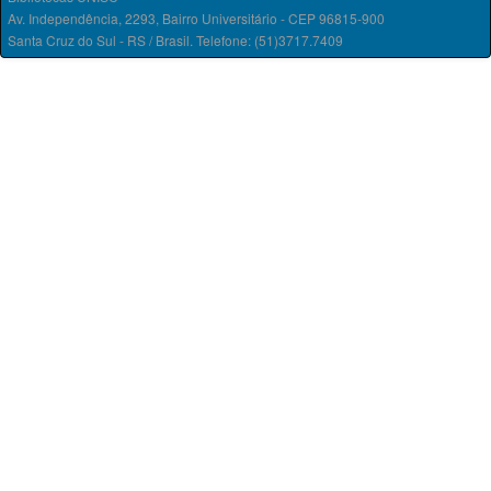
Av. Independência, 2293, Bairro Universitário - CEP 96815-900
Santa Cruz do Sul - RS / Brasil. Telefone: (51)3717.7409