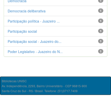
Democracia
1
Democracia deliberativa
1
Participação política - Juazeiro ...
1
Participação social
1
Participação social - Juazeiro do...
1
Poder Legislativo - Juazeiro do N...
1
Bibliotecas UNISC
Av. Independência, 2293, Bairro Universitário - CEP 96815-900
Santa Cruz do Sul - RS / Brasil. Telefone: (51)3717.7409