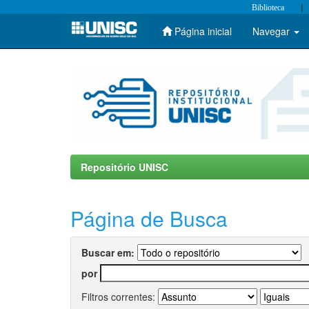
|
Biblioteca
Página inicial
Navegar
Skip
navigation
Repositório UNISC
Página de Busca
Buscar em:
por
Filtros correntes: