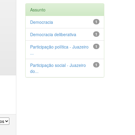
Assunto
Democracia
1
Democracia deliberativa
1
Participação política - Juazeiro
1
...
Participação social - Juazeiro
1
do...