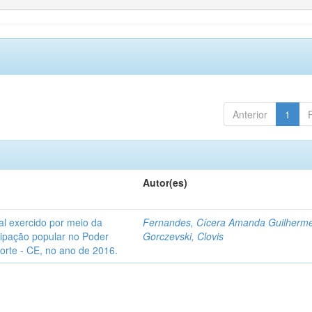
Anterior
1
Autor(es)
l exercido por meio da
Fernandes, Cícera Amanda Guilherm
icipação popular no Poder
Gorczevski, Clovis
Norte - CE, no ano de 2016.