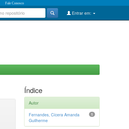
Fale Conosco
Entrar em:
Índice
Autor
Fernandes, Cícera Amanda
1
Guilherme