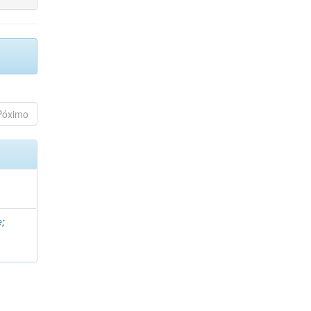
Póximo
e
;