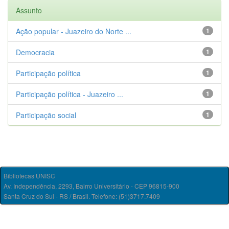
Assunto
Ação popular - Juazeiro do Norte ...
1
Democracia
1
Participação política
1
Participação política - Juazeiro ...
1
Participação social
1
Bibliotecas UNISC
Av. Independência, 2293, Bairro Universitário - CEP 96815-900
Santa Cruz do Sul - RS / Brasil. Telefone: (51)3717.7409