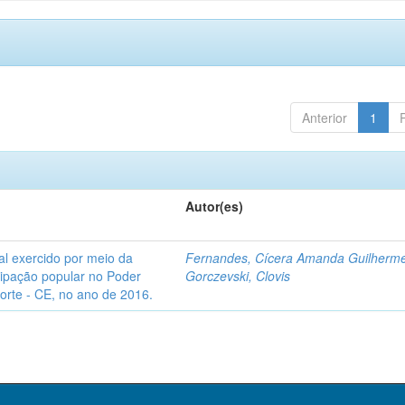
Anterior
1
Autor(es)
l exercido por meio da
Fernandes, Cícera Amanda Guilherm
icipação popular no Poder
Gorczevski, Clovis
Norte - CE, no ano de 2016.