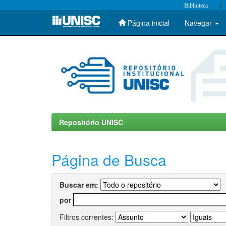
|
Biblioteca
Página inicial
Navegar
Skip
navigation
Repositório UNISC
Página de Busca
Buscar em:
por
Filtros correntes: