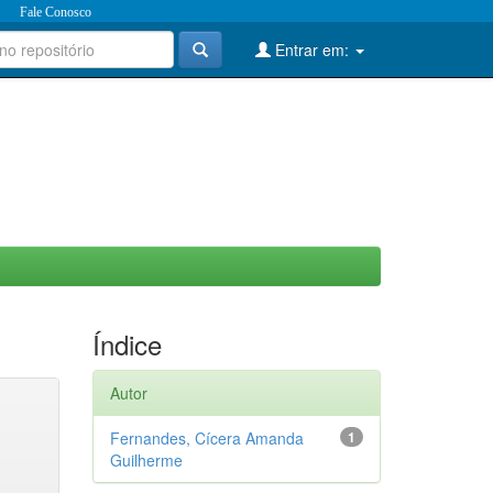
Fale Conosco
Entrar em:
Índice
Autor
Fernandes, Cícera Amanda
1
Guilherme