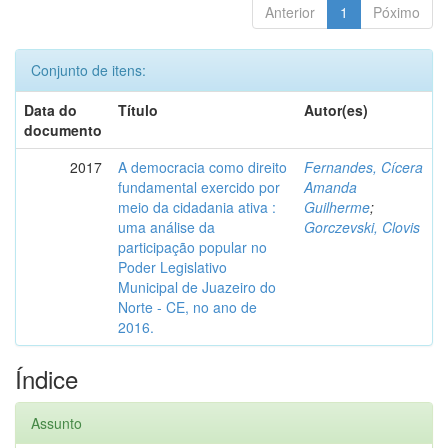
Anterior
1
Póximo
Conjunto de itens:
Data do
Título
Autor(es)
documento
2017
A democracia como direito
Fernandes, Cícera
fundamental exercido por
Amanda
meio da cidadania ativa :
Guilherme
;
uma análise da
Gorczevski, Clovis
participação popular no
Poder Legislativo
Municipal de Juazeiro do
Norte - CE, no ano de
2016.
Índice
Assunto