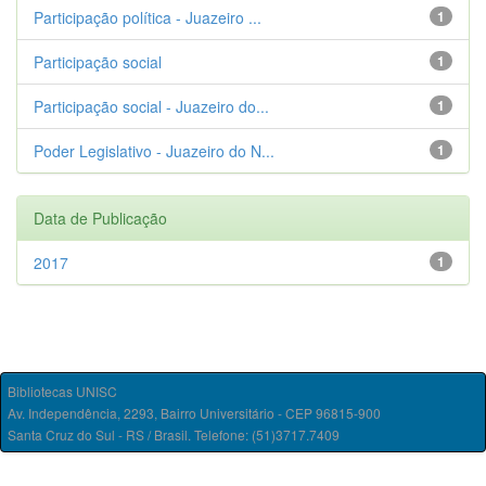
Participação política - Juazeiro ...
1
Participação social
1
Participação social - Juazeiro do...
1
Poder Legislativo - Juazeiro do N...
1
Data de Publicação
2017
1
Bibliotecas UNISC
Av. Independência, 2293, Bairro Universitário - CEP 96815-900
Santa Cruz do Sul - RS / Brasil. Telefone: (51)3717.7409