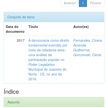
Anterior
1
Póximo
Conjunto de itens:
Data do
Título
Autor(es)
documento
2017
A democracia como direito
Fernandes, Cícera
fundamental exercido por
Amanda
meio da cidadania ativa :
Guilherme
;
uma análise da
Gorczevski, Clovis
participação popular no
Poder Legislativo
Municipal de Juazeiro do
Norte - CE, no ano de
2016.
Índice
Assunto