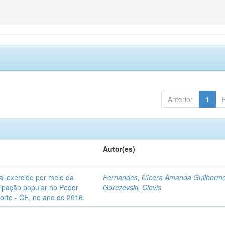
Anterior
1
Autor(es)
l exercido por meio da
Fernandes, Cícera Amanda Guilherm
icipação popular no Poder
Gorczevski, Clovis
Norte - CE, no ano de 2016.