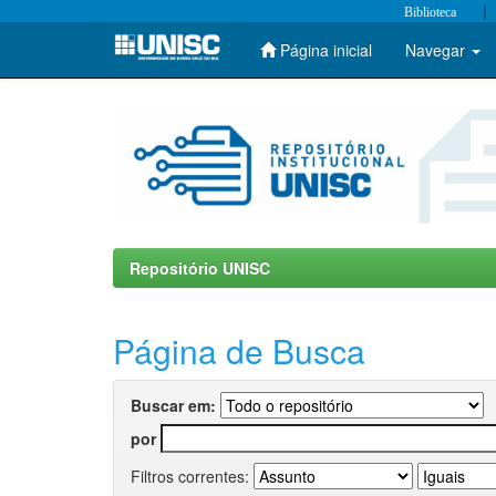
|
Biblioteca
Página inicial
Navegar
Skip
navigation
Repositório UNISC
Página de Busca
Buscar em:
por
Filtros correntes: