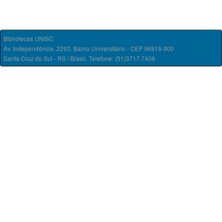
Bibliotecas UNISC
Av. Independência, 2293, Bairro Universitário - CEP 96815-900
Santa Cruz do Sul - RS / Brasil. Telefone: (51)3717.7409