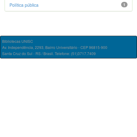
Política pública
1
Bibliotecas UNISC
Av. Independência, 2293, Bairro Universitário - CEP 96815-900
Santa Cruz do Sul - RS / Brasil. Telefone: (51)3717.7409