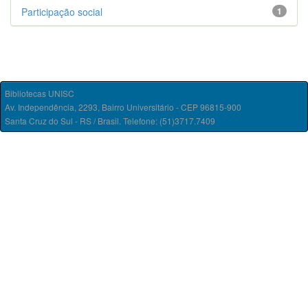
Participação social
1
Bibliotecas UNISC
Av. Independência, 2293, Bairro Universitário - CEP 96815-900
Santa Cruz do Sul - RS / Brasil. Telefone: (51)3717.7409