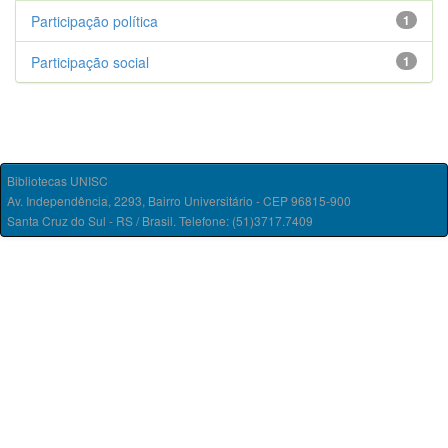
Participação política
1
Participação social
1
Bibliotecas UNISC
Av. Independência, 2293, Bairro Universitário - CEP 96815-900
Santa Cruz do Sul - RS / Brasil. Telefone: (51)3717.7409