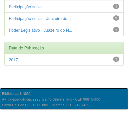
Participação social
1
Participação social - Juazeiro do...
1
Poder Legislativo - Juazeiro do N...
1
Data de Publicação
2017
1
Bibliotecas UNISC
Av. Independência, 2293, Bairro Universitário - CEP 96815-900
Santa Cruz do Sul - RS / Brasil. Telefone: (51)3717.7409