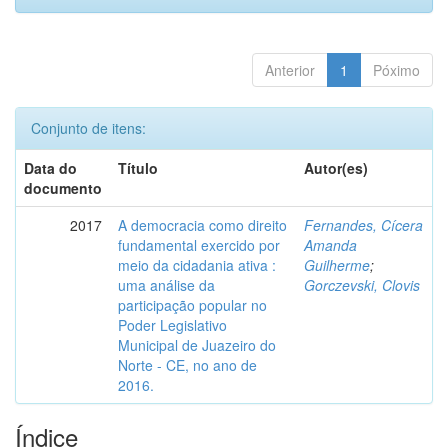
Anterior
1
Póximo
Conjunto de itens:
Data do
Título
Autor(es)
documento
2017
A democracia como direito
Fernandes, Cícera
fundamental exercido por
Amanda
meio da cidadania ativa :
Guilherme
;
uma análise da
Gorczevski, Clovis
participação popular no
Poder Legislativo
Municipal de Juazeiro do
Norte - CE, no ano de
2016.
Índice