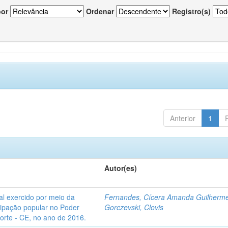
por
Ordenar
Registro(s)
Anterior
1
Autor(es)
l exercido por meio da
Fernandes, Cícera Amanda Guilherm
icipação popular no Poder
Gorczevski, Clovis
Norte - CE, no ano de 2016.