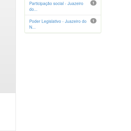
Participação social - Juazeiro
1
do...
Poder Legislativo - Juazeiro do
1
N...