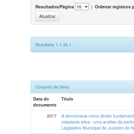
Resultados/Página
|
Ordenar registros 
Resultado 1-1 de 1.
Conjunto de itens:
Data do
Título
documento
2017
A democracia como direito fundamenta
cidadania ativa : uma análise da part
Legislativo Municipal de Juazeiro do 