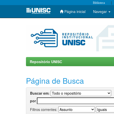
|
Biblioteca
Página inicial
Navegar
Skip
navigation
Repositório UNISC
Página de Busca
Buscar em:
por
Filtros correntes: