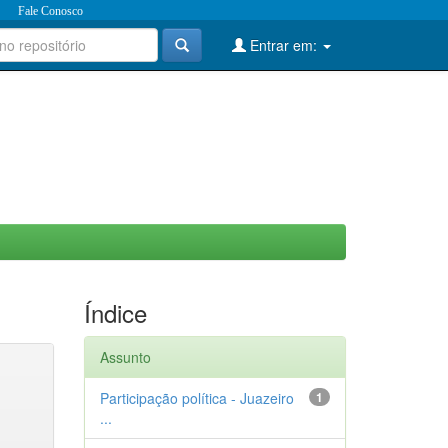
Fale Conosco
Entrar em:
Índice
Assunto
Participação política - Juazeiro
1
...