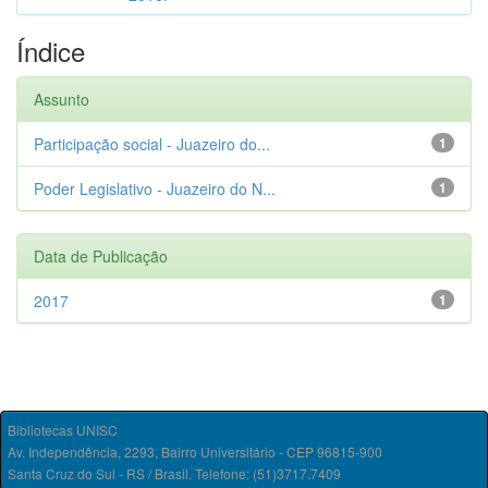
Índice
Assunto
Participação social - Juazeiro do...
1
Poder Legislativo - Juazeiro do N...
1
Data de Publicação
2017
1
Bibliotecas UNISC
Av. Independência, 2293, Bairro Universitário - CEP 96815-900
Santa Cruz do Sul - RS / Brasil. Telefone: (51)3717.7409