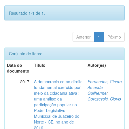
Resultado 1-1 de 1.
Anterior
1
Póximo
Conjunto de itens:
Data do
Título
Autor(es)
documento
2017
A democracia como direito
Fernandes, Cícera
fundamental exercido por
Amanda
meio da cidadania ativa :
Guilherme
;
uma análise da
Gorczevski, Clovis
participação popular no
Poder Legislativo
Municipal de Juazeiro do
Norte - CE, no ano de
2016.