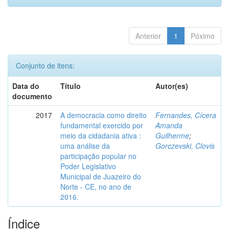
Anterior
1
Póximo
Conjunto de itens:
Data do
Título
Autor(es)
documento
2017
A democracia como direito
Fernandes, Cícera
fundamental exercido por
Amanda
meio da cidadania ativa :
Guilherme
;
uma análise da
Gorczevski, Clovis
participação popular no
Poder Legislativo
Municipal de Juazeiro do
Norte - CE, no ano de
2016.
Índice