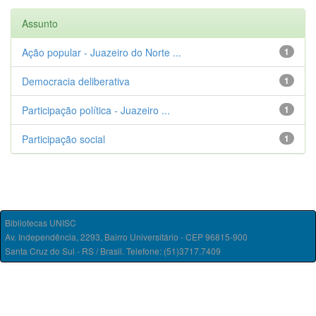
Assunto
Ação popular - Juazeiro do Norte ...
1
Democracia deliberativa
1
Participação política - Juazeiro ...
1
Participação social
1
Bibliotecas UNISC
Av. Independência, 2293, Bairro Universitário - CEP 96815-900
Santa Cruz do Sul - RS / Brasil. Telefone: (51)3717.7409