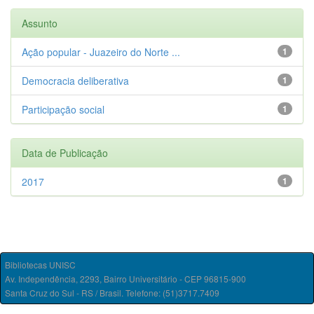
Assunto
Ação popular - Juazeiro do Norte ...
1
Democracia deliberativa
1
Participação social
1
Data de Publicação
2017
1
Bibliotecas UNISC
Av. Independência, 2293, Bairro Universitário - CEP 96815-900
Santa Cruz do Sul - RS / Brasil. Telefone: (51)3717.7409