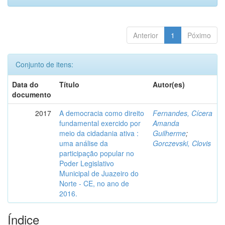
Anterior
1
Póximo
Conjunto de itens:
Data do
Título
Autor(es)
documento
2017
A democracia como direito
Fernandes, Cícera
fundamental exercido por
Amanda
meio da cidadania ativa :
Guilherme
;
uma análise da
Gorczevski, Clovis
participação popular no
Poder Legislativo
Municipal de Juazeiro do
Norte - CE, no ano de
2016.
Índice