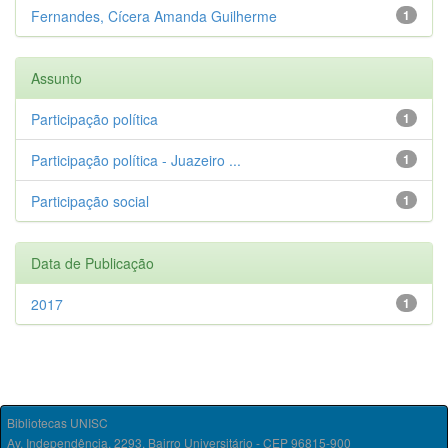
Fernandes, Cícera Amanda Guilherme
1
Assunto
Participação política
1
Participação política - Juazeiro ...
1
Participação social
1
Data de Publicação
2017
1
Bibliotecas UNISC
Av. Independência, 2293, Bairro Universitário - CEP 96815-900