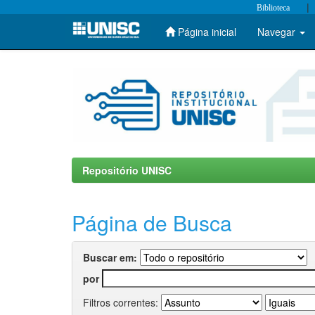
|
Biblioteca
Página inicial
Navegar
Skip
navigation
Repositório UNISC
Página de Busca
Buscar em:
por
Filtros correntes: