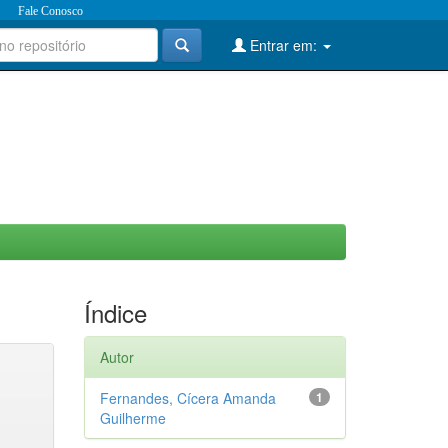
Fale Conosco
Entrar em:
Índice
Autor
Fernandes, Cícera Amanda
1
Guilherme