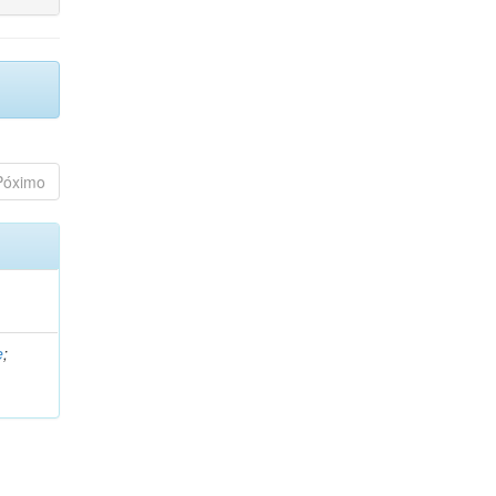
Póximo
e
;