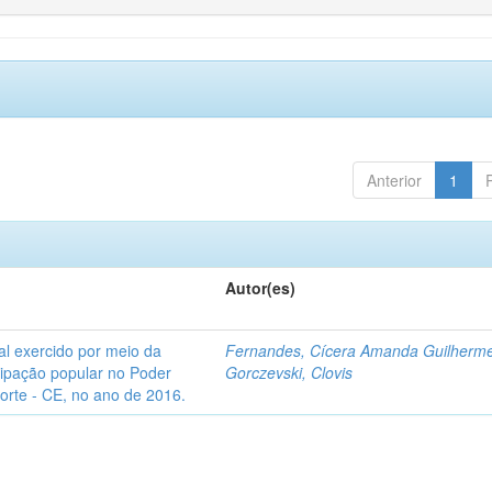
Anterior
1
Autor(es)
l exercido por meio da
Fernandes, Cícera Amanda Guilherm
icipação popular no Poder
Gorczevski, Clovis
Norte - CE, no ano de 2016.