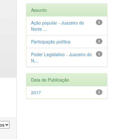
Assunto
Ação popular - Juazeiro do
1
Norte ...
Participação política
1
Poder Legislativo - Juazeiro do
1
N...
Data de Publicação
2017
1