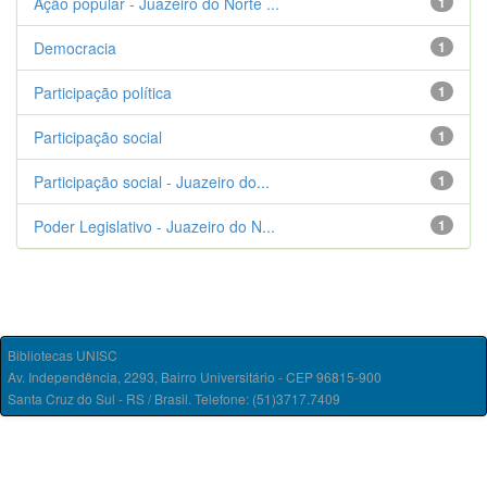
Ação popular - Juazeiro do Norte ...
1
Democracia
1
Participação política
1
Participação social
1
Participação social - Juazeiro do...
1
Poder Legislativo - Juazeiro do N...
1
Bibliotecas UNISC
Av. Independência, 2293, Bairro Universitário - CEP 96815-900
Santa Cruz do Sul - RS / Brasil. Telefone: (51)3717.7409