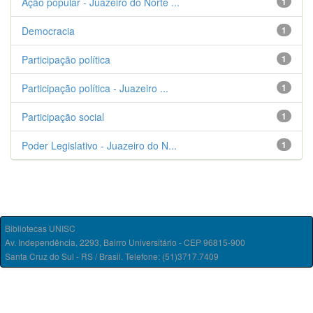
Ação popular - Juazeiro do Norte ...
1
Democracia
1
Participação política
1
Participação política - Juazeiro ...
1
Participação social
1
Poder Legislativo - Juazeiro do N...
1
Bibliotecas UNISC
Av. Independência, 2293, Bairro Universitário - CEP 96815-900
Santa Cruz do Sul - RS / Brasil. Telefone: (51)3717.7409