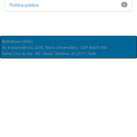
Política pública
1
Bibliotecas UNISC
Av. Independência, 2293, Bairro Universitário - CEP 96815-900
Santa Cruz do Sul - RS / Brasil. Telefone: (51)3717.7409