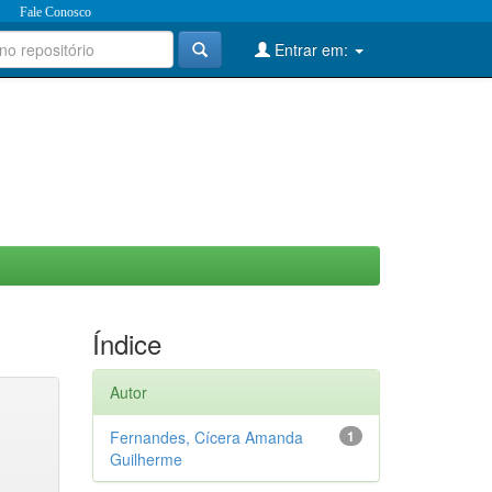
Fale Conosco
Entrar em:
Índice
Autor
Fernandes, Cícera Amanda
1
Guilherme