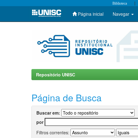
|
Biblioteca
Página inicial
Navegar
Skip
navigation
Repositório UNISC
Página de Busca
Buscar em:
por
Filtros correntes: