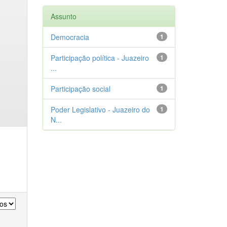
Assunto
Democracia
1
Participação política - Juazeiro
1
...
Participação social
1
Poder Legislativo - Juazeiro do
1
N...