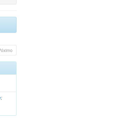
Póximo
e
;