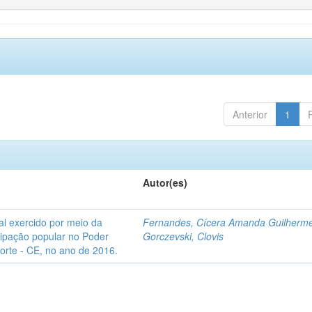
Anterior
1
Autor(es)
l exercido por meio da
Fernandes, Cícera Amanda Guilherm
icipação popular no Poder
Gorczevski, Clovis
Norte - CE, no ano de 2016.