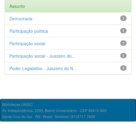
Assunto
Democracia
1
Participação política
1
Participação social
1
Participação social - Juazeiro do...
1
Poder Legislativo - Juazeiro do N...
1
Bibliotecas UNISC
Av. Independência, 2293, Bairro Universitário - CEP 96815-900
Santa Cruz do Sul - RS / Brasil. Telefone: (51)3717.7409