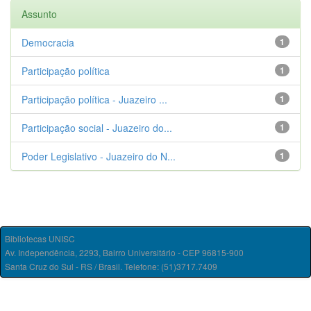
Assunto
Democracia
1
Participação política
1
Participação política - Juazeiro ...
1
Participação social - Juazeiro do...
1
Poder Legislativo - Juazeiro do N...
1
Bibliotecas UNISC
Av. Independência, 2293, Bairro Universitário - CEP 96815-900
Santa Cruz do Sul - RS / Brasil. Telefone: (51)3717.7409