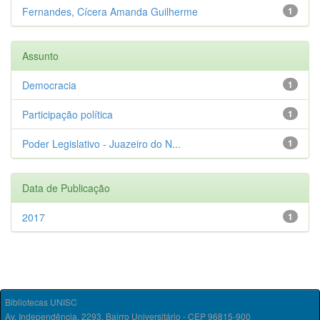
Fernandes, Cícera Amanda Guilherme
1
Assunto
Democracia
1
Participação política
1
Poder Legislativo - Juazeiro do N...
1
Data de Publicação
2017
1
Bibliotecas UNISC
Av. Independência, 2293, Bairro Universitário - CEP 96815-900