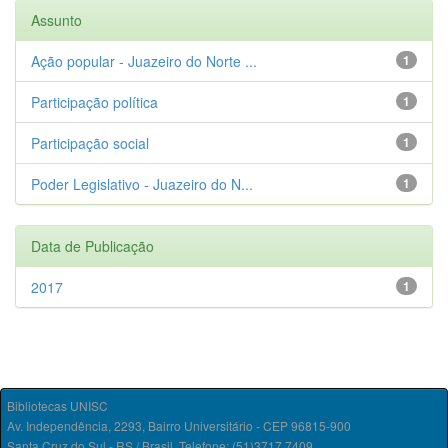
Assunto
Ação popular - Juazeiro do Norte ...
1
Participação política
1
Participação social
1
Poder Legislativo - Juazeiro do N...
1
Data de Publicação
2017
1
Bibliotecas UNISC
Av. Independência, 2293, Bairro Universitário - CEP 96815-900
Santa Cruz do Sul - RS / Brasil. Telefone: (51)3717.7409