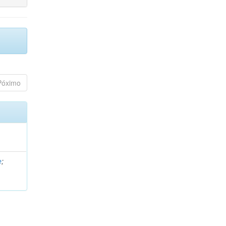
Póximo
e
;