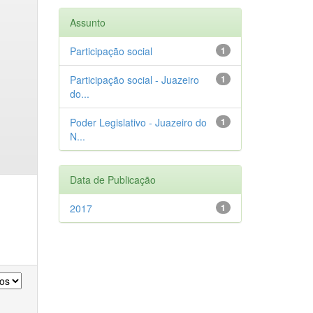
Assunto
Participação social
1
Participação social - Juazeiro
1
do...
Poder Legislativo - Juazeiro do
1
N...
Data de Publicação
2017
1