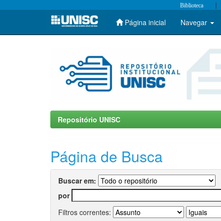
|
Biblioteca
Página inicial
Navegar
Skip
navigation
Repositório UNISC
Página de Busca
Buscar em:
por
Filtros correntes: