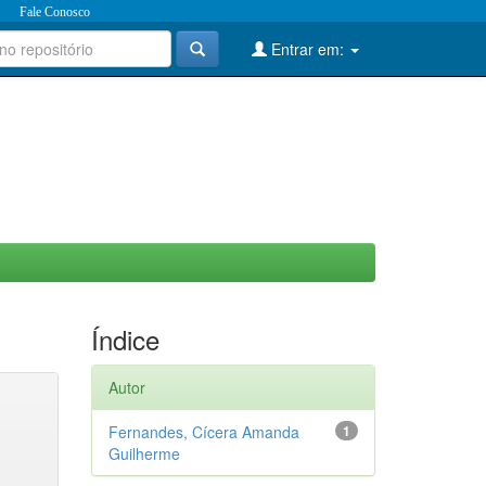
Fale Conosco
Entrar em:
Índice
Autor
Fernandes, Cícera Amanda
1
Guilherme