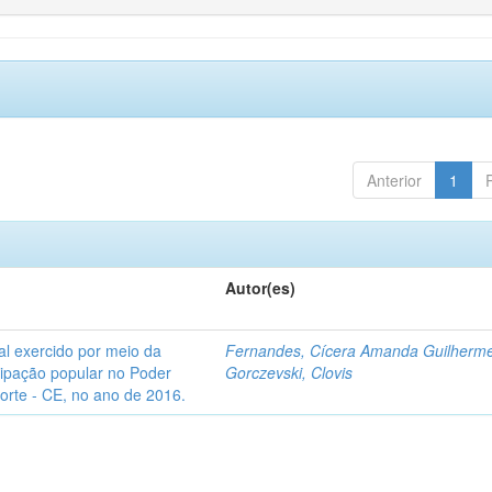
Anterior
1
Autor(es)
l exercido por meio da
Fernandes, Cícera Amanda Guilherm
icipação popular no Poder
Gorczevski, Clovis
Norte - CE, no ano de 2016.