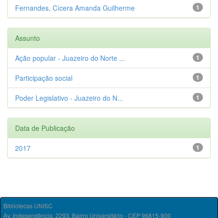
Fernandes, Cícera Amanda Guilherme
1
Assunto
Ação popular - Juazeiro do Norte ...
1
Participação social
1
Poder Legislativo - Juazeiro do N...
1
Data de Publicação
2017
1
Bibliotecas UNISC
Av. Independência, 2293, Bairro Universitário - CEP 96815-900