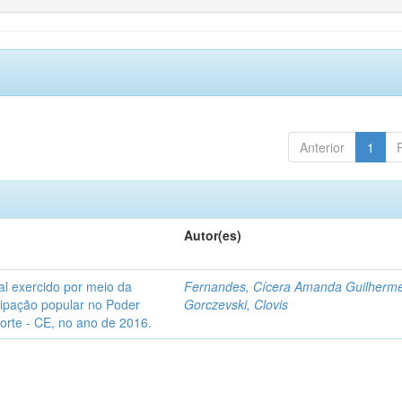
Anterior
1
Autor(es)
l exercido por meio da
Fernandes, Cícera Amanda Guilherm
icipação popular no Poder
Gorczevski, Clovis
Norte - CE, no ano de 2016.