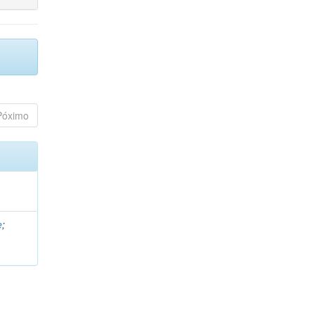
Póximo
e
;