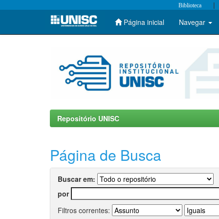
|
Biblioteca
Página inicial
Navegar
Skip
navigation
Repositório UNISC
Página de Busca
Buscar em:
por
Filtros correntes: