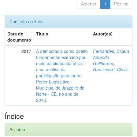
Anterior
1
Póximo
Conjunto de itens:
Data do
Título
Autor(es)
documento
2017
A democracia como direito
Fernandes, Cícera
fundamental exercido por
Amanda
meio da cidadania ativa :
Guilherme
;
uma análise da
Gorczevski, Clovis
participação popular no
Poder Legislativo
Municipal de Juazeiro do
Norte - CE, no ano de
2016.
Índice
Assunto