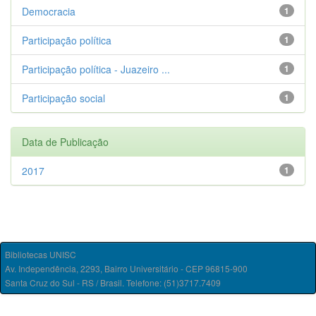
Democracia
1
Participação política
1
Participação política - Juazeiro ...
1
Participação social
1
Data de Publicação
2017
1
Bibliotecas UNISC
Av. Independência, 2293, Bairro Universitário - CEP 96815-900
Santa Cruz do Sul - RS / Brasil. Telefone: (51)3717.7409