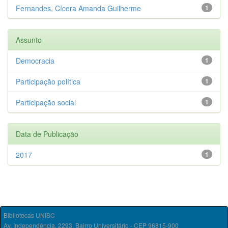
Fernandes, Cícera Amanda Guilherme
1
Assunto
Democracia
1
Participação política
1
Participação social
1
Data de Publicação
2017
1
Bibliotecas UNISC
Av. Independência, 2293, Bairro Universitário - CEP 96815-900