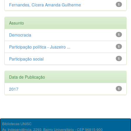
Fernandes, Cícera Amanda Guilherme
1
Assunto
Democracia
1
Participação política - Juazeiro ...
1
Participação social
1
Data de Publicação
2017
1
Bibliotecas UNISC
Av. Independência, 2293, Bairro Universitário - CEP 96815-900