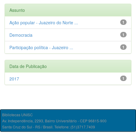
Assunto
Ação popular - Juazeiro do Norte ...
1
Democracia
1
Participação política - Juazeiro ...
1
Data de Publicação
2017
1
Bibliotecas UNISC
Av. Independência, 2293, Bairro Universitário - CEP 96815-900
Santa Cruz do Sul - RS / Brasil. Telefone: (51)3717.7409