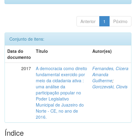
Anterior
1
Póximo
Conjunto de itens:
Data do
Título
Autor(es)
documento
2017
A democracia como direito
Fernandes, Cícera
fundamental exercido por
Amanda
meio da cidadania ativa :
Guilherme
;
uma análise da
Gorczevski, Clovis
participação popular no
Poder Legislativo
Municipal de Juazeiro do
Norte - CE, no ano de
2016.
Índice