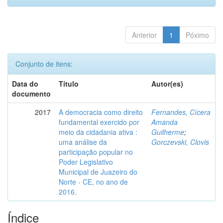
Anterior
1
Póximo
Conjunto de itens:
Data do
Título
Autor(es)
documento
2017
A democracia como direito
Fernandes, Cícera
fundamental exercido por
Amanda
meio da cidadania ativa :
Guilherme
;
uma análise da
Gorczevski, Clovis
participação popular no
Poder Legislativo
Municipal de Juazeiro do
Norte - CE, no ano de
2016.
Índice