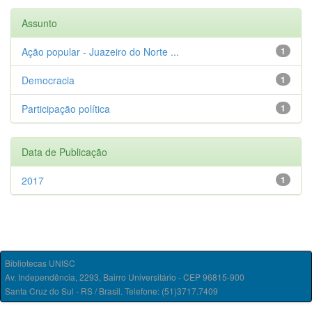
Assunto
Ação popular - Juazeiro do Norte ...
1
Democracia
1
Participação política
1
Data de Publicação
2017
1
Bibliotecas UNISC
Av. Independência, 2293, Bairro Universitário - CEP 96815-900
Santa Cruz do Sul - RS / Brasil. Telefone: (51)3717.7409