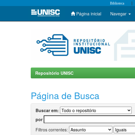
|
Biblioteca
Página inicial
Navegar
Skip
navigation
Repositório UNISC
Página de Busca
Buscar em:
por
Filtros correntes: