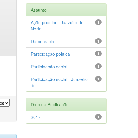
Assunto
Ação popular - Juazeiro do
1
Norte ...
Democracia
1
Participação política
1
Participação social
1
Participação social - Juazeiro
1
do...
Data de Publicação
2017
1