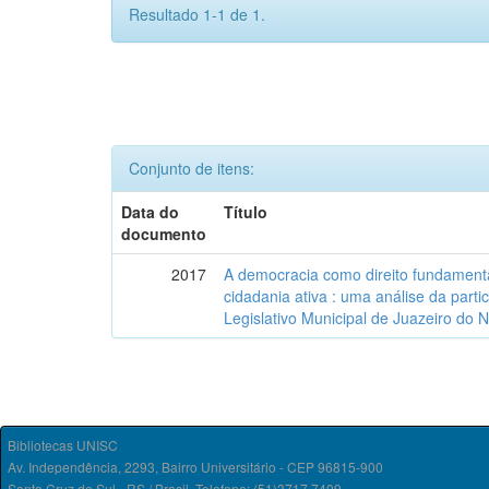
Resultado 1-1 de 1.
Conjunto de itens:
Data do
Título
documento
2017
A democracia como direito fundamenta
cidadania ativa : uma análise da part
Legislativo Municipal de Juazeiro do 
Bibliotecas UNISC
Av. Independência, 2293, Bairro Universitário - CEP 96815-900
Santa Cruz do Sul - RS / Brasil. Telefone: (51)3717.7409