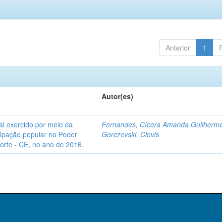
Anterior
1
Autor(es)
l exercido por meio da
Fernandes, Cícera Amanda Guilherm
icipação popular no Poder
Gorczevski, Clovis
Norte - CE, no ano de 2016.