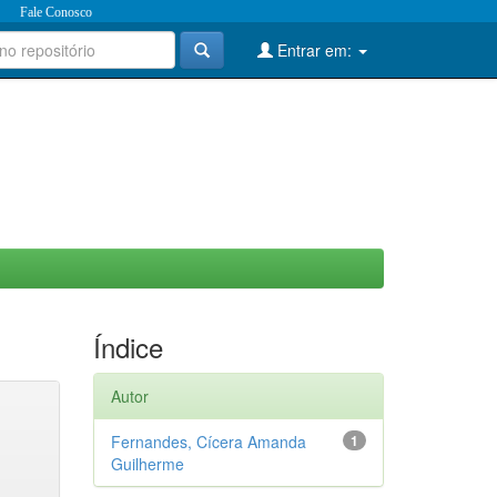
Fale Conosco
Entrar em:
Índice
Autor
Fernandes, Cícera Amanda
1
Guilherme