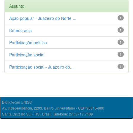
Assunto
Ação popular - Juazeiro do Norte ...
1
Democracia
1
Participação política
1
Participação social
1
Participação social - Juazeiro do...
1
Bibliotecas UNISC
Av. Independência, 2293, Bairro Universitário - CEP 96815-900
Santa Cruz do Sul - RS / Brasil. Telefone: (51)3717.7409