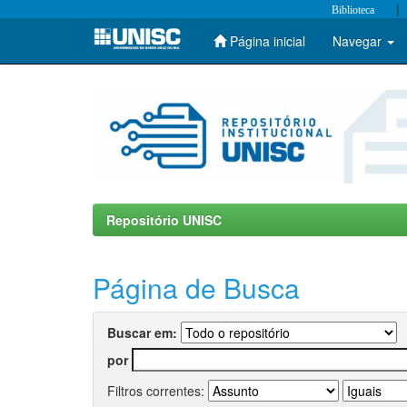
|
Biblioteca
Página inicial
Navegar
Skip
navigation
Repositório UNISC
Página de Busca
Buscar em:
por
Filtros correntes: