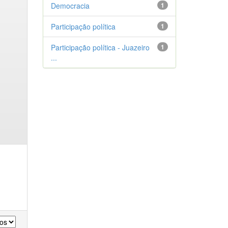
Democracia
1
Participação política
1
Participação política - Juazeiro
1
...