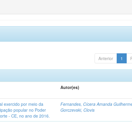
Anterior
1
Autor(es)
l exercido por meio da
Fernandes, Cícera Amanda Guilherm
icipação popular no Poder
Gorczevski, Clovis
Norte - CE, no ano de 2016.