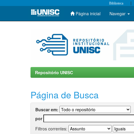
|
Biblioteca
Página inicial
Navegar
Skip
navigation
Repositório UNISC
Página de Busca
Buscar em:
por
Filtros correntes: