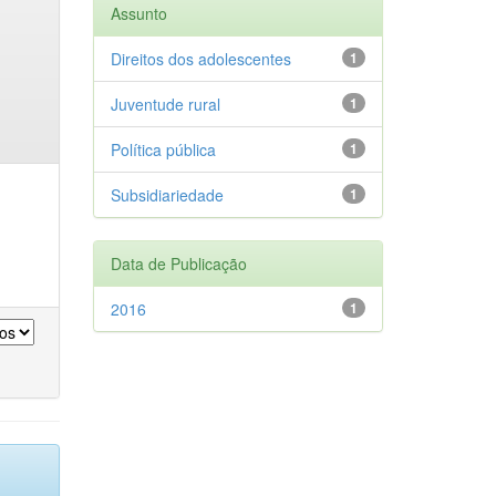
Assunto
Direitos dos adolescentes
1
Juventude rural
1
Política pública
1
Subsidiariedade
1
Data de Publicação
2016
1