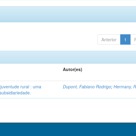
Anterior
1
Autor(es)
 juventude rural : uma
Dupont, Fabiano Rodrigo
;
Hermany, R
subsidiariedade.