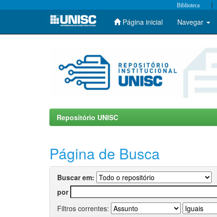
|
Biblioteca
Página inicial
Navegar
Skip
navigation
Repositório UNISC
Página de Busca
Buscar em:
por
Filtros correntes: