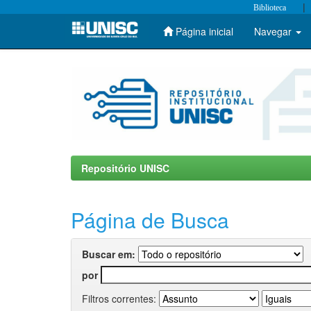
|
Biblioteca
Página inicial
Navegar
Skip
navigation
Repositório UNISC
Página de Busca
Buscar em:
por
Filtros correntes: