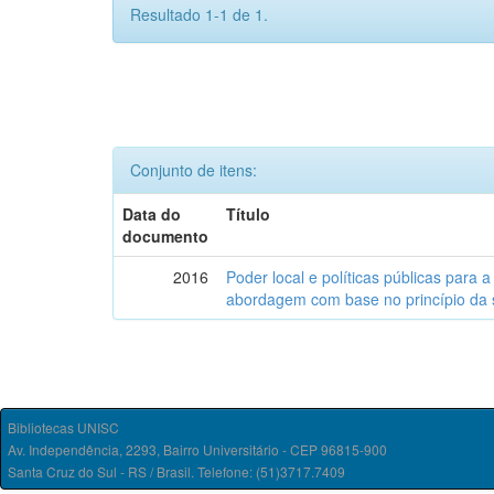
Resultado 1-1 de 1.
Conjunto de itens:
Data do
Título
documento
2016
Poder local e políticas públicas para a
abordagem com base no princípio da 
Bibliotecas UNISC
Av. Independência, 2293, Bairro Universitário - CEP 96815-900
Santa Cruz do Sul - RS / Brasil. Telefone: (51)3717.7409