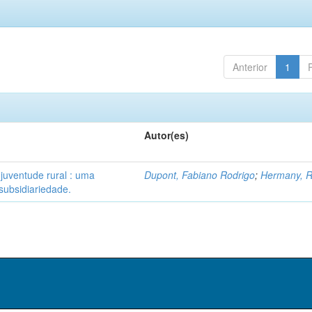
Anterior
1
Autor(es)
 juventude rural : uma
Dupont, Fabiano Rodrigo
;
Hermany, R
subsidiariedade.