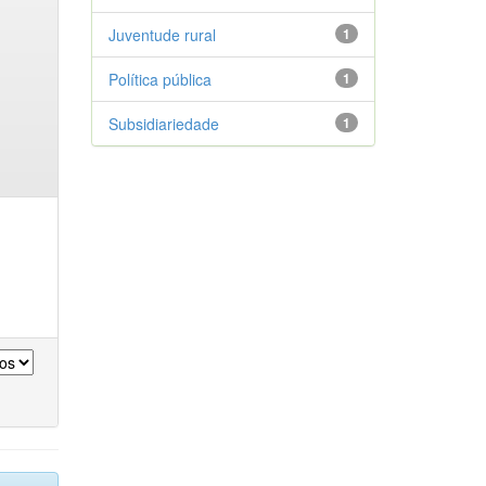
Juventude rural
1
Política pública
1
Subsidiariedade
1