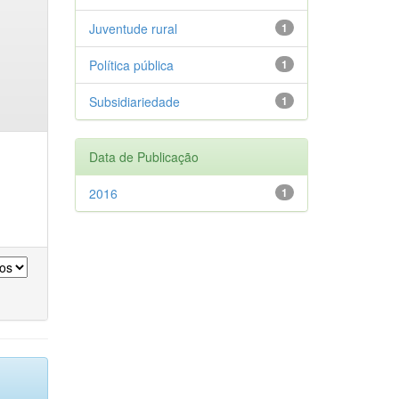
Juventude rural
1
Política pública
1
Subsidiariedade
1
Data de Publicação
2016
1