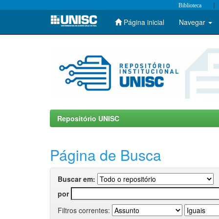
|
Biblioteca
Página inicial
Navegar
Skip
navigation
Repositório UNISC
Página de Busca
Buscar em:
por
Filtros correntes: