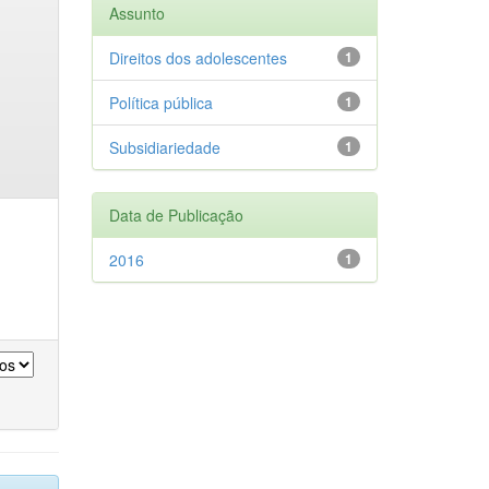
Assunto
Direitos dos adolescentes
1
Política pública
1
Subsidiariedade
1
Data de Publicação
2016
1