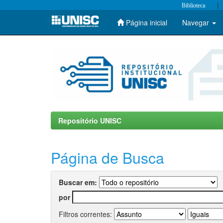
|
Biblioteca
Página inicial
Navegar
Skip
navigation
Repositório UNISC
Página de Busca
Buscar em:
por
Filtros correntes: