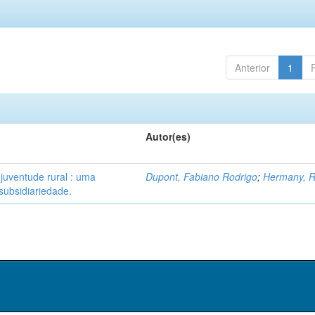
Anterior
1
Autor(es)
 juventude rural : uma
Dupont, Fabiano Rodrigo
;
Hermany, R
subsidiariedade.