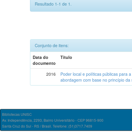
Resultado 1-1 de 1.
Conjunto de itens:
Data do
Título
documento
2016
Poder local e políticas públicas para a
abordagem com base no princípio da 
Bibliotecas UNISC
Av. Independência, 2293, Bairro Universitário - CEP 96815-900
Santa Cruz do Sul - RS / Brasil. Telefone: (51)3717.7409