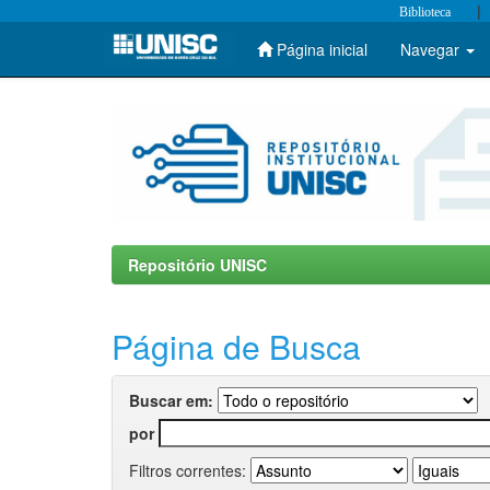
|
Biblioteca
Página inicial
Navegar
Skip
navigation
Repositório UNISC
Página de Busca
Buscar em:
por
Filtros correntes: