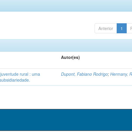
Anterior
1
Autor(es)
 juventude rural : uma
Dupont, Fabiano Rodrigo
;
Hermany, R
subsidiariedade.