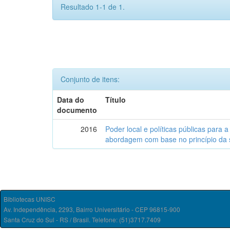
Resultado 1-1 de 1.
Conjunto de itens:
Data do
Título
documento
2016
Poder local e políticas públicas para a
abordagem com base no princípio da 
Bibliotecas UNISC
Av. Independência, 2293, Bairro Universitário - CEP 96815-900
Santa Cruz do Sul - RS / Brasil. Telefone: (51)3717.7409